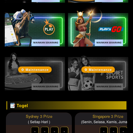
⚙ Maintenance
⚙ Maintenance
Togel
Sydney 3 Prize
Singapore 3 Prize
( Setiap Hari )
(Senin, Selasa, Kamis, Jumat Of
-
-
-
-
-
-
-