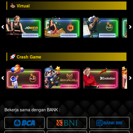
Virtual
Crash Game
Bekerja sama dengan BANK :