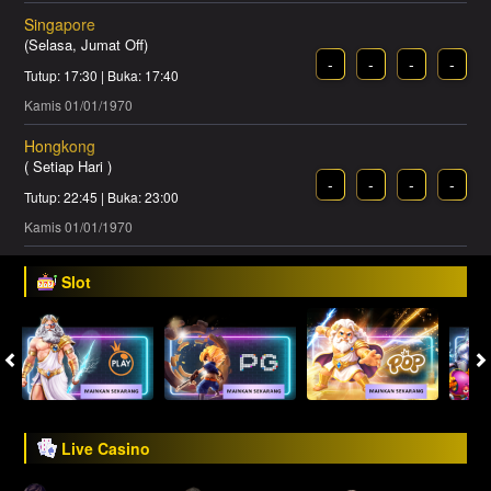
Singapore
(Selasa, Jumat Off)
-
-
-
-
Tutup: 17:30 | Buka: 17:40
Kamis 01/01/1970
Hongkong
( Setiap Hari )
-
-
-
-
Tutup: 22:45 | Buka: 23:00
Kamis 01/01/1970
Slot
Live Casino