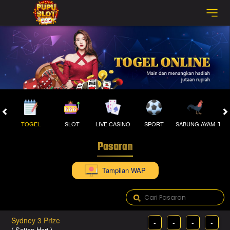
TOGEL
SLOT
LIVE CASINO
SPORT
SABUNG AYAM
TEM
Pasaran
Tampilan WAP
Sydney 3 Prize
-
-
-
-
( Setiap Hari )